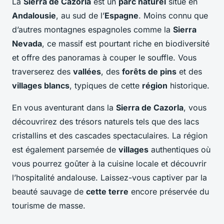
La
Sierra de Cazorla
est un
parc naturel
situé en
Andalousie
, au sud de l’
Espagne
. Moins connu que
d’autres montagnes espagnoles comme la
Sierra
Nevada
, ce massif est pourtant riche en biodiversité
et offre des panoramas à couper le souffle. Vous
traverserez des
vallées
, des
forêts de pins
et des
villages blancs
, typiques de cette
région
historique.
En vous aventurant dans la
Sierra de Cazorla
, vous
découvrirez des trésors naturels tels que des lacs
cristallins et des cascades spectaculaires. La région
est également parsemée de
villages
authentiques où
vous pourrez goûter à la cuisine locale et découvrir
l’hospitalité andalouse. Laissez-vous captiver par la
beauté sauvage de
cette terre
encore préservée du
tourisme de masse.