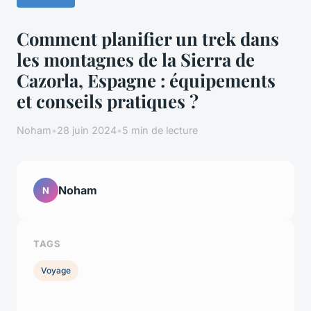
Comment planifier un trek dans
les montagnes de la Sierra de
Cazorla, Espagne : équipements
et conseils pratiques ?
Noham
•
28 juin 2024
•
5 min de lecture
Noham
N
TAGS
Voyage