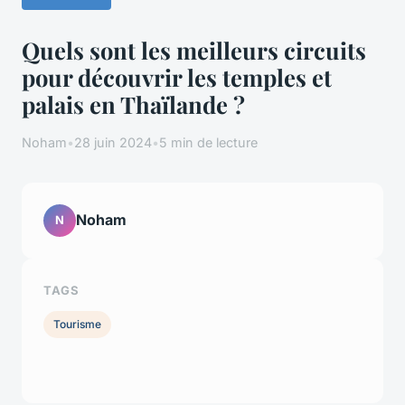
Quels sont les meilleurs circuits
pour découvrir les temples et
palais en Thaïlande ?
Noham
•
28 juin 2024
•
5 min de lecture
Noham
N
TAGS
Tourisme