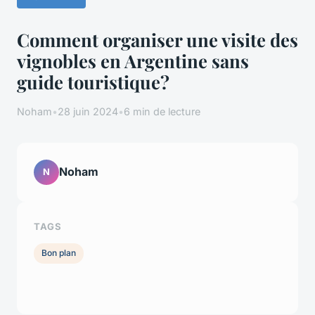
Comment organiser une visite des
vignobles en Argentine sans
guide touristique?
Noham
•
28 juin 2024
•
6 min de lecture
Noham
N
TAGS
Bon plan