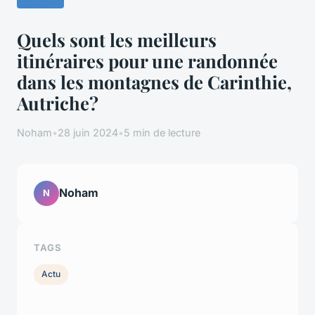
Quels sont les meilleurs
itinéraires pour une randonnée
dans les montagnes de Carinthie,
Autriche?
Noham
•
28 juin 2024
•
5 min de lecture
Noham
N
TAGS
Actu